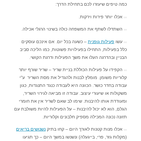
כמה טיפים שיעזרו לכם בתחילת הדרך:
אכלו יותר פירות וירקות.
השתדלו לשתף את המשפחה כולה בשינוי הרגלי אכילה.
עשו
פעילות גופנית
– כשעה בכל יום. אם אינכם עוסקים
כלל בפעילות, התחילו בפעילויות פשוטות, כמו הליכה סביב
הבניין ובהדרגה העלו את משך הפעילות ודרגת הקושי.
הקפידו על פעילות הכוללת בניית שריר – שריר שורף יותר
קלוריות משומן. מומלץ לבנות ולהגדיל את מסת השריר ע"י
עבודה בחדר כושר. הכוונה היא לעבודה כנגד התנגדות, כגון
משקולות או שיעורי עיצוב. עבודה זו מביאה לגירוי השריר,
ומעודדת אותו להיבנות. שימו לב שאם לשריר אין את חומרי
הגלם, הוא לא יכול להיבנות – על הפעילות להיות משולבת עם
תזונה נכונה המכילה מספיק חלבונים וקלוריות.
אכלו מנות קטנות לאורך היום – קחו בתיק
נשנושים בריאים
(מקלות גזר, פרי, בייגעלה) ונשנשו במשך היום – כך תגיעו