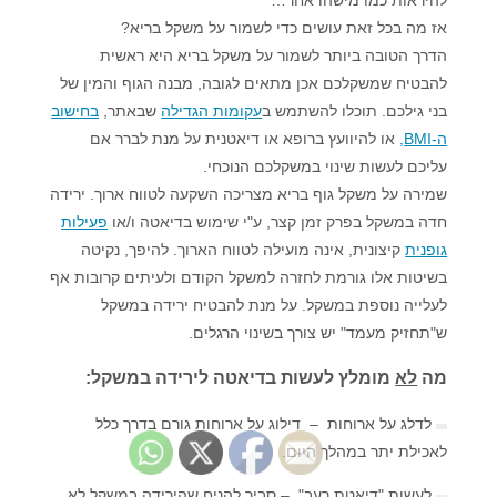
אז מה בכל זאת עושים כדי לשמור על משקל בריא?
הדרך הטובה ביותר לשמור על משקל בריא היא ראשית
להבטיח שמשקלכם אכן מתאים לגובה, מבנה הגוף והמין של
בני גילכם. תוכלו להשתמש ב
עקומות הגדילה
שבאתר,
בחישוב
ה-BMI,
או להיוועץ ברופא או דיאטנית על מנת לברר אם
עליכם לעשות שינוי במשקלכם הנוכחי.
שמירה על משקל גוף בריא מצריכה השקעה לטווח ארוך. ירידה
חדה במשקל בפרק זמן קצר, ע"י שימוש בדיאטה ו/או
פעילות
גופנית
קיצונית, אינה מועילה לטווח הארוך. להיפך, נקיטה
בשיטות אלו גורמת לחזרה למשקל הקודם ולעיתים קרובות אף
לעלייה נוספת במשקל. על מנת להבטיח ירידה במשקל
ש"תחזיק מעמד" יש צורך בשינוי הרגלים.
מה
לא
מומלץ לעשות בדיאטה לירידה במשקל:
לדלג על ארוחות – דילוג על ארוחות גורם בדרך כלל
לאכילת יתר במהלך היום.
לעשות "דיאטת רעב" – סביר להניח שהירידה במשקל לא