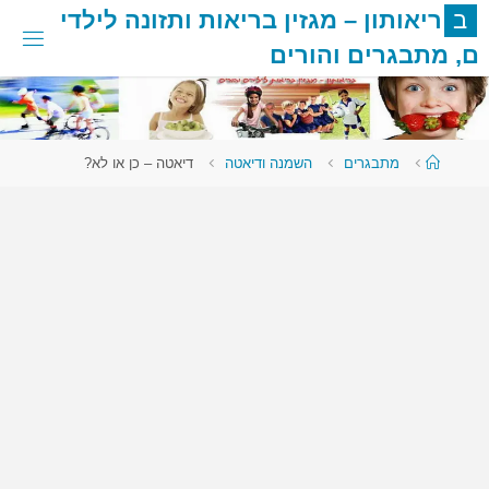
לגו
ב
ר
י
א
ו
ת
ו
ן
–
מ
ג
ז
י
ן
ב
ר
י
א
ו
ת
ו
ת
ז
ו
נ
ה
ל
י
ל
ד
י
תוכן
ם
,
מ
ת
ב
ג
ר
י
ם
ו
ה
ו
ר
י
ם
עמוד
מתבגרים
השמנה ודיאטה
דיאטה – כן או לא?
ראשי