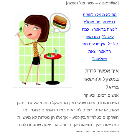
[ad#דיאטה – עשה ואל תעשה]
מה לא מומלץ לעשות
בדיאטה
מה מומלץ
לעשות בדיאטה?
כמה
לאכול?
מהו מאזן
קלורי?
איך יודעים מתי
הדיאטה יוצאת
משליטה?
איך אפשר לרדת
במשקל ולהישאר
בריא?
אנשים רבים, ובעיקר
נשים ונערות, אינם שבעי רצון מהמשקל הנוכחי שלהם. ייתכן
שאת, או אתה, רוצים להיראות כמו הדוגמנים במגזין, או
השחקנים בטלויזיה/בקולנוע – אך אלו הן מטרות לא מעשיות
במציאות. אין במציאות אף תרופה או דיאטה שתגרום לכם
להיראות כמו מישהו אחר…