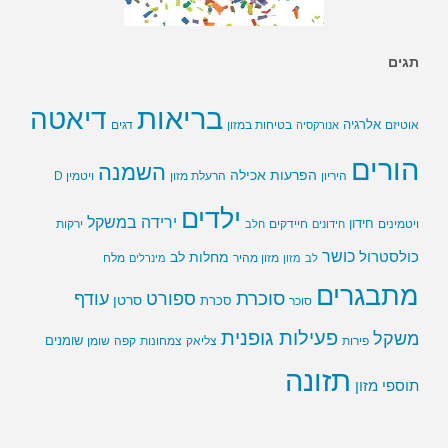
תגים
בריאות
דיאטה
אלרגיה
בטיחות במזון
אוטיזם
אנורקסיה
דגים
הורים
השמנה
הפרעות אכילה
ויטמין D
היריון
הרעלת מזון
ילדים
ירידה במשקל
חידון
חיידקים
ירקות
ויטמינים
חידונים
חלב
כושר
כולסטרול
מחלות לב
לב
מזון
מזון מהיר
מינרלים
מלח
מתבגרים
סוכרת
ספורט
עודף
סרטן
סוכר
סכרת
פעילות גופנית
משקל
שומנים
שומן
פירות
צליאק
צמחונות
קפה
תזונה
תוספי מזון