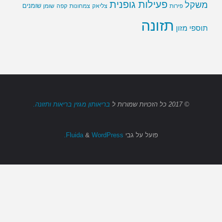
פעילות גופנית
משקל
שומנים
שומן
פירות
צליאק
צמחונות
קפה
תזונה
תוספי מזון
© 2017
כל הזכויות שמורות
ל
בריאותון מגזין בריאות ותזונה.
פועל על גבי
Fluida
WordPress.
&