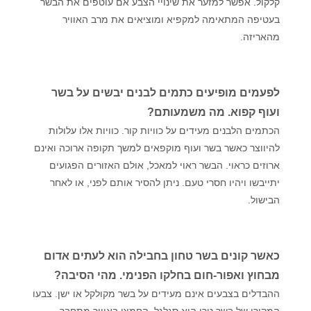
קלקול. אפשר למזער את שינויי הצבע אם עוטפים את הבשר
בעטיפה המתאימה למקפיא ומוציאים את מרב האוויר
מהאריזה.
לפעמים מופיעים כתמים לבנים יבשים על בשר
ועוף קפוא. מה משמעותם?
הכתמים הלבנים מעידים על כוויות קור. כוויות אלו עלולות
להיווצר כאשר בשר ועוף מוקפאים למשך תקופה ארוכה ואינם
ארוזים כראוי. הבשר ראוי למאכל, אולם האזורים הפגועים
יתייבשו ויהיו חסרי טעם. ניתן להסיר אותם לפני, או לאחר
הבישול.
כאשר קונים בשר טחון בחבילה הוא לעתים אדום
מבחוץ ואפור-חום בחלקו הפנימי. מהי הסיבה?
ההבדלים בצבעים אינם מעידים על בשר מקולקל או ישן. צבעו
המקורי של בשר טרי הוא סגלגל. החמצן באוויר מתחבר