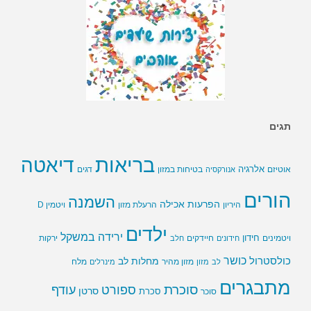
תגים
בריאות
דיאטה
אלרגיה
בטיחות במזון
אוטיזם
אנורקסיה
דגים
הורים
השמנה
הפרעות אכילה
ויטמין D
היריון
הרעלת מזון
ילדים
ירידה במשקל
חידון
חיידקים
ירקות
ויטמינים
חידונים
חלב
כושר
כולסטרול
מחלות לב
לב
מזון
מזון מהיר
מינרלים
מלח
מתבגרים
סוכרת
ספורט
עודף
סרטן
סוכר
סכרת