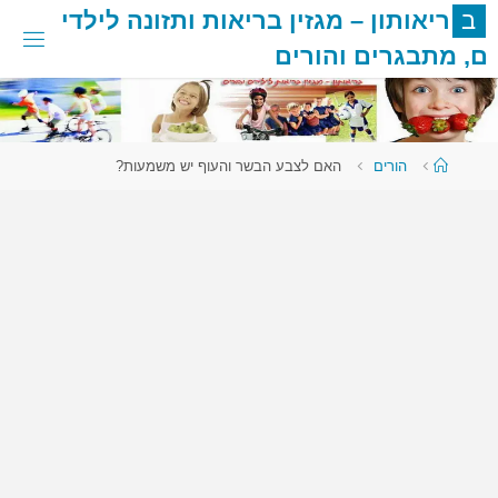
לגו
ב
ר
י
א
ו
ת
ו
ן
–
מ
ג
ז
י
ן
ב
ר
י
א
ו
ת
ו
ת
ז
ו
נ
ה
ל
י
ל
ד
י
תוכן
ם
,
מ
ת
ב
ג
ר
י
ם
ו
ה
ו
ר
י
ם
עמוד
הורים
האם לצבע הבשר והעוף יש משמעות?
ראשי