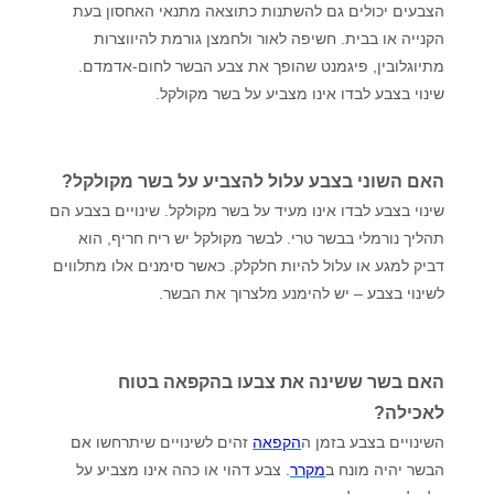
הצבעים יכולים גם להשתנות כתוצאה מתנאי האחסון בעת
הקנייה או בבית. חשיפה לאור ולחמצן גורמת להיווצרות
מתיוגלובין, פיגמנט שהופך את צבע הבשר לחום-אדמדם.
שינוי בצבע לבדו אינו מצביע על בשר מקולקל.
האם השוני בצבע עלול להצביע על בשר מקולקל?
שינוי בצבע לבדו אינו מעיד על בשר מקולקל. שינויים בצבע הם
תהליך נורמלי בבשר טרי. לבשר מקולקל יש ריח חריף, הוא
דביק למגע או עלול להיות חלקלק. כאשר סימנים אלו מתלווים
לשינוי בצבע – יש להימנע מלצרוך את הבשר.
האם בשר ששינה את צבעו בהקפאה בטוח
לאכילה?
השינויים בצבע בזמן ה
הקפאה
זהים לשינויים שיתרחשו אם
הבשר יהיה מונח ב
מקרר
. צבע דהוי או כהה אינו מצביע על