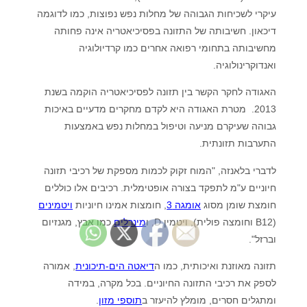
עיקרי לשכיחות הגבוהה של מחלות נפש נפוצות, כמו לדוגמה
דיכאון. חשיבותה של התזונה בפסיכיאטריה אינה פחותה
מחשיבותה בתחומי רפואה אחרים כמו קרדיולוגיה
ואנדוקרינולוגיה.
האגודה לחקר הקשר בין תזונה לפסיכיאטריה הוקמה בשנת
2013. מטרת האגודה היא לקדם מחקרים מדעיים באיכות
גבוהה שעיקרם מניעה וטיפול במחלות נפש באמצעות
התערבות תזונתית.
לדברי בלאנזה, "המוח זקוק לכמות מספקת של רכיבי תזונה
חיוניים ע"מ לתפקד בצורה אופטימלית. רכיבים אלו כוללים
חומצת שומן מסוג
אומגה 3
, חומצות אמינו חיוניות
ויטמינים
(B12 וחומצה פולית), ויטמין D, ו
מינרלים
כמו אבץ, מגנזיום
וברזל".
תזונה מאוזנת ואיכותית, כמו ה
דיאטה הים-תיכונית
, אמורה
לספק את רכיבי התזונה החיוניים. בכל מקרה, במידה
ומתגלים חסרים, מומלץ להיעזר ב
תוספי מזון
.