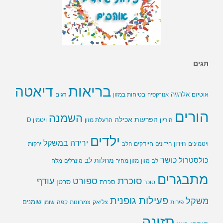
תגים
בריאות
דיאטה
אלרגיה
בטיחות במזון
אוטיזם
אנורקסיה
דגים
הורים
השמנה
הפרעות אכילה
ויטמין D
היריון
הרעלת מזון
ילדים
ירידה במשקל
חידון
חיידקים
ירקות
ויטמינים
חידונים
חלב
כושר
כולסטרול
מחלות לב
לב
מזון
מזון מהיר
מינרלים
מלח
מתבגרים
סוכרת
ספורט
עודף
סרטן
סוכר
סכרת
פעילות גופנית
משקל
שומנים
שומן
פירות
צליאק
צמחונות
קפה
תזונה