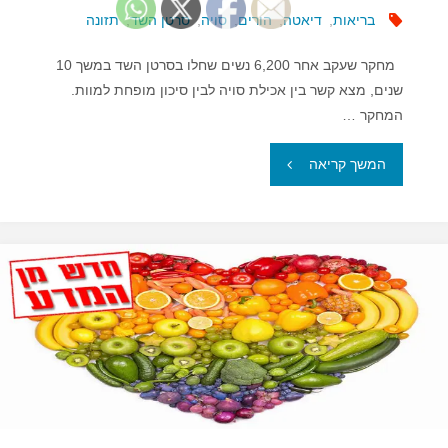
בריאות
,
דיאטה
,
הורים
,
סויה
,
סרטן השד
,
תזונה
מחקר שעקב אחר 6,200 נשים שחלו בסרטן השד במשך 10
שנים, מצא קשר בין אכילת סויה לבין סיכון מופחת למוות.
המחקר …
"סויה
המשך קריאה
בטוחה,
ואף
מגינה,
על
נשים
שחלו