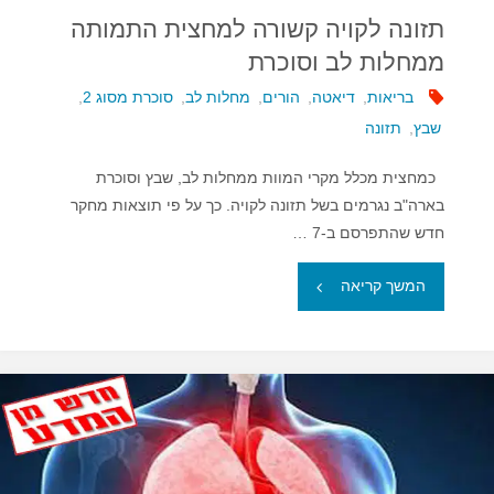
בסרטן
תזונה לקויה קשורה למחצית התמותה
ממחלות לב וסוכרת
השד"
בריאות
,
דיאטה
,
הורים
,
מחלות לב
,
סוכרת מסוג 2
,
שבץ
,
תזונה
כמחצית מכלל מקרי המוות ממחלות לב, שבץ וסוכרת
בארה"ב נגרמים בשל תזונה לקויה. כך על פי תוצאות מחקר
חדש שהתפרסם ב-7 …
"תזונה
המשך קריאה
לקויה
קשורה
למחצית
התמותה