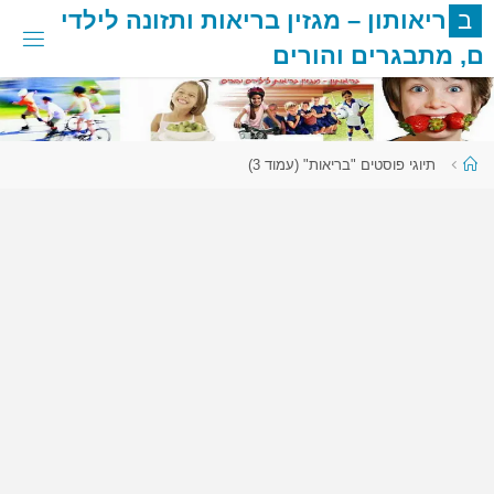
לגו
ב
ר
י
א
ו
ת
ו
ן
–
מ
ג
ז
י
ן
ב
ר
י
א
ו
ת
ו
ת
ז
ו
נ
ה
ל
י
ל
ד
י
תוכן
ם
,
מ
ת
ב
ג
ר
י
ם
ו
ה
ו
ר
י
ם
עמוד
תיוגי פוסטים "בריאות"
(עמוד 3)
ראשי