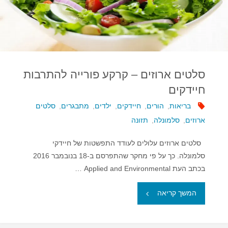
שיעור
מחלות
הסרטן
בעולם"
סלטים ארוזים – קרקע פורייה להתרבות
חיידקים
בריאות
,
הורים
,
חיידקים
,
ילדים
,
מתבגרים
,
סלטים
ארוזים
,
סלמונלה
,
תזונה
סלטים ארוזים עלולים לעודד התפשטות של חיידקי
סלמונלה. כך על פי מחקר שהתפרסם ב-18 בנובמבר 2016
בכתב העת Applied and Environmental …
"סלטים
המשך קריאה
ארוזים