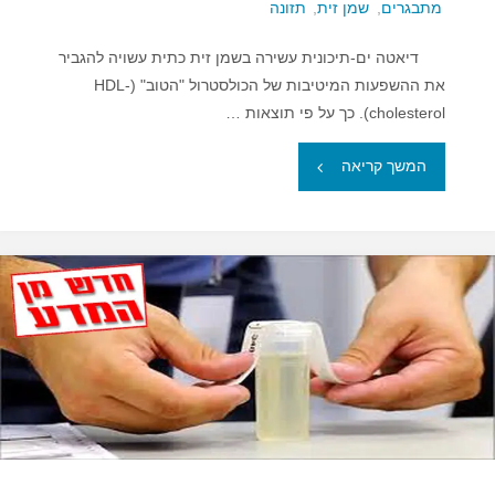
מתבגרים
,
שמן זית
,
תזונה
דיאטה ים-תיכונית עשירה בשמן זית כתית עשויה להגביר
את ההשפעות המיטיבות של הכולסטרול "הטוב" (HDL-
cholesterol). כך על פי תוצאות …
"דיאטה
המשך קריאה
ים-תיכונית
ושמן
זית
תורמים
לבריאות
הלב"