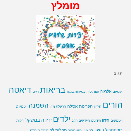
מומלץ
תגים
בריאות
דיאטה
אלרגיה
בטיחות במזון
אוטיזם
אנורקסיה
דגים
הורים
השמנה
הפרעות אכילה
ויטמין D
היריון
הרעלת מזון
ילדים
ירידה במשקל
חידון
חיידקים
ירקות
ויטמינים
חידונים
חלב
כושר
כולסטרול
מחלות לב
לב
מזון
מזון מהיר
מינרלים
מלח