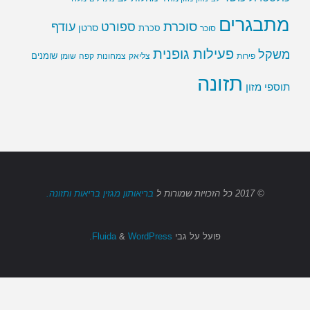
מתבגרים
סוכרת
ספורט
עודף
סרטן
סוכר
סכרת
פעילות גופנית
משקל
שומנים
שומן
פירות
צליאק
צמחונות
קפה
תזונה
תוספי מזון
© 2017
כל הזכויות שמורות
ל
בריאותון מגזין בריאות ותזונה.
פועל על גבי
Fluida
WordPress.
&