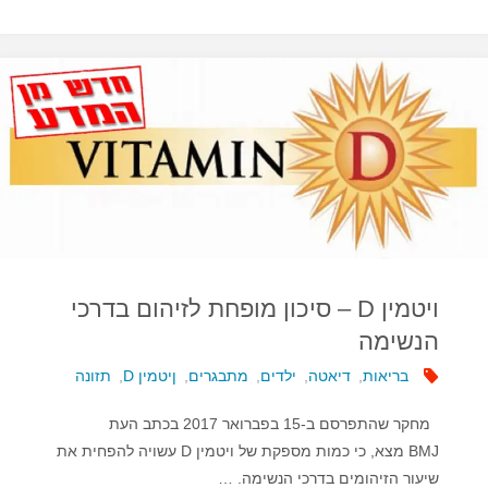
בטני
מסוכן
יותר
מעודף
משקל"
ויטמין D – סיכון מופחת לזיהום בדרכי
הנשימה
בריאות
,
דיאטה
,
ילדים
,
מתבגרים
,
ןיטמין D
,
תזונה
מחקר שהתפרסם ב-15 בפברואר 2017 בכתב העת
BMJ מצא, כי כמות מספקת של ויטמין D עשויה להפחית את
שיעור הזיהומים בדרכי הנשימה. …