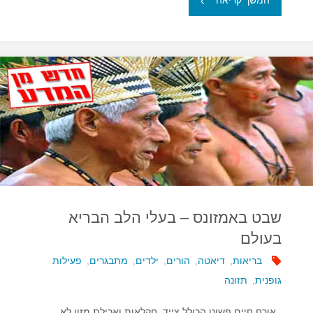
המשך קריאה
משפרים
את
הטיפול
בסיסטיק
פיברוזיס"
שבט באמזונס – בעלי הלב הבריא
בעולם
בריאות
,
דיאטה
,
הורים
,
ילדים
,
מתבגרים
,
פעילות
גופנית
,
תזונה
אורח חיים פשוט הכולל צייד, חקלאות ואכילת מזון לא