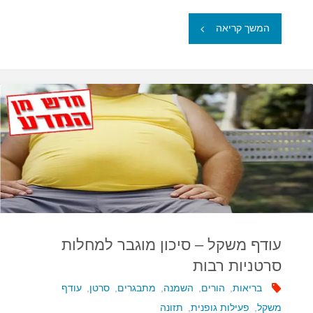
"בעשור
המשך קריאה
האחרון
גדל
בשליש
שיעור
מחלות
הסרטן
בעולם"
עודף משקל – סיכון מוגבר למחלות
סרטניות רבות
בריאות
,
הורים
,
השמנה
,
מתבגרים
,
סרטן
,
עודף
משקל
,
פעילות גופנית
,
תזונה