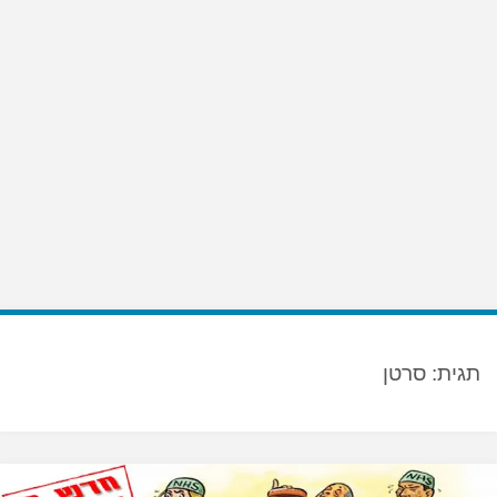
תגית:
סרטן