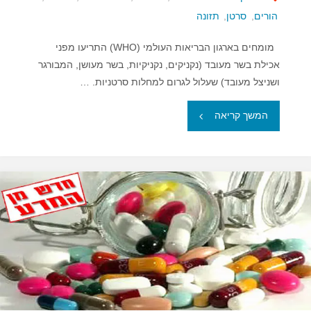
הורים
,
סרטן
,
תזונה
מומחים בארגון הבריאות העולמי (WHO) התריעו מפני
אכילת בשר מעובד (נקניקים, נקניקיות, בשר מעושן, המבורגר
ושניצל מעובד) שעלול לגרום למחלות סרטניות. …
"בשר
המשך קריאה
מעובד
עלול
לגרום
למחלות
סרטניות"