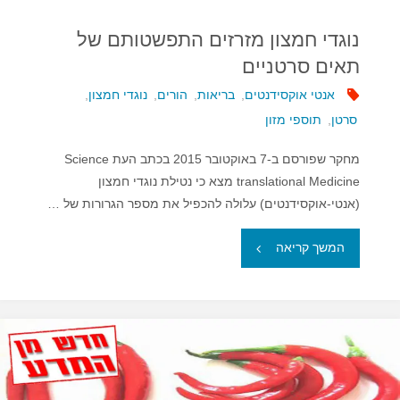
נוגדי חמצון מזרזים התפשטותם של
תאים סרטניים
אנטי אוקסידנטים
,
בריאות
,
הורים
,
נוגדי חמצון
,
סרטן
,
תוספי מזון
מחקר שפורסם ב-7 באוקטובר 2015 בכתב העת Science
translational Medicine מצא כי נטילת נוגדי חמצון
(אנטי-אוקסידנטים) עלולה להכפיל את מספר הגרורות של …
"נוגדי
המשך קריאה
חמצון
מזרזים
התפשטותם
של