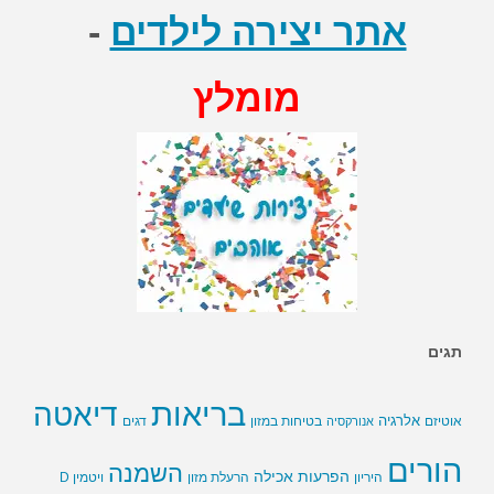
אתר יצירה לילדים
-
מומלץ
תגים
בריאות
דיאטה
אלרגיה
בטיחות במזון
אוטיזם
אנורקסיה
דגים
הורים
השמנה
הפרעות אכילה
ויטמין D
היריון
הרעלת מזון