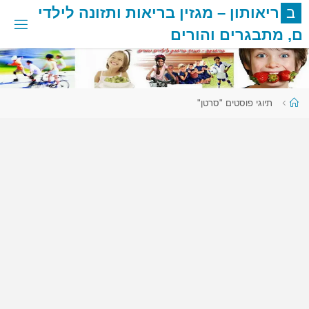
לגו
ב
ר
י
א
ו
ת
ו
ן
–
מ
ג
ז
י
ן
ב
ר
י
א
ו
ת
ו
ת
ז
ו
נ
ה
ל
י
ל
ד
י
תוכן
ם
,
מ
ת
ב
ג
ר
י
ם
ו
ה
ו
ר
י
ם
עמוד
תיוגי פוסטים "סרטן"
ראשי