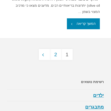
olive oil) יתרונות בריאותיים רבים. מדענים מצאו כי מרכיב
המצוי בשמן …
"האם
המשך קריאה
שמן
זית
2
1
הוא
Posts
המפתח
לריפוי
pagination
רשימת נושאים
סרטן?"
ילדים
מתבגרים