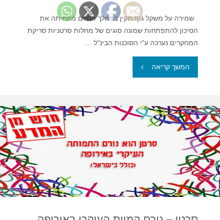
שמירה על משקל גוף תקין במהלך החיים מפחיתה את
הסיכון להתפתחות שמונה סוגים של מחלות סרטניות סריקת
המחקרים נערכה ע"י הסוכנות הבינ"ל …
"עודף
המשך קריאה
משקל
–
סיכון
מוגבר
למחלות
סרטניות
רבות"
סרטן – גורם המוות העיקרי באירופה