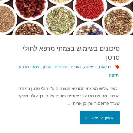
הסיכון
לסוגים
שונים
של
סיכונים בשימוש בצמחי מרפא לחולי
מחלות
סרטן
סרטניות"
בריאות
,
דיאטה
,
הורים
,
סיכונים
,
סרטן
,
צמחי מרפא
,
תזונה
כשני שליש מצמחי המרפא הנצרכים ע"י חולי סרטן במזרח
התיכון מהווים סכנה בריאותית פוטנציאלית. כך עולה מסקר
שערך פרופסור ערן בן אריה …
"סיכונים
המשך קריאה
בשימוש