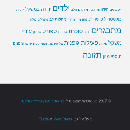
ילדים
ירידה במשקל
חידון
חיידקים
ירקות
ויטמינים
חידונים
חלב
כושר
כולסטרול
מחלות לב
לב
מזון
מזון מהיר
מינרלים
מלח
מתבגרים
סוכרת
ספורט
עודף
סרטן
סוכר
סכרת
פעילות גופנית
משקל
שומנים
שומן
פירות
צליאק
צמחונות
קפה
תזונה
תוספי מזון
© 2017
כל הזכויות שמורות
ל
בריאותון מגזין בריאות ותזונה.
פועל על גבי
Fluida
WordPress.
&